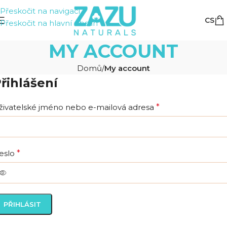
Přeskočit na navigaci
CS
Přeskočit na hlavní obsah
MY ACCOUNT
Domů
/
My account
řihlášení
živatelské jméno nebo e-mailová adresa
*
eslo
*
PŘIHLÁSIT