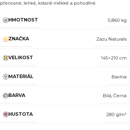
přenosné, lehké, krásně měkké a pohodlné.
HMOTNOST
0,860 kg
ZNAČKA
Zazu Naturals
VELIKOST
145×210 cm
MATERIÁL
Bavlna
BARVA
Bílá
,
Černá
HUSTOTA
280 g/m²