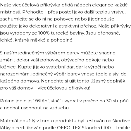
Naše víceúčelová přikrývka přidá nádech elegance každé
místnosti. Přehoďte ji přes postel jako další teplou vrstvu,
zachumlejte se do ni na pohovce nebo ji jednoduše
použijte jako dekorativní a atraktivní přehoz. Naše přikrývky
jsou vyrobeny ze 100% turecké bavlny. Jsou přenosné,
lehké, krásně měkké a pohodlné.
S naším jedinečným výběrem barev můžete snadno
změnit dekor vaší pohovky, obývacího pokoje nebo
ložnice. Kupte ji jako svatební dar, dar k výročí nebo
narozeninám, jedinečný výběr barev vnese teplo a styl do
každého domova. Nenechte si ujít tento úžasný doplněk
pro váš domov – víceúčelovou přikrývku!
Pokud jde o její čištění, stačí ji vyprat v pračce na 30 stupňů
a nechat uschnout na vzduchu.
Materiál použitý v tomto produktu byl testován na škodlivé
látky a certifikován podle OEKO-TEX Standard 100 – Textile