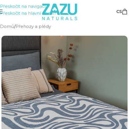
Přeskočit na navigaci
CS
Přeskočit na hlavní obsah
Domů
/
Přehozy a plédy