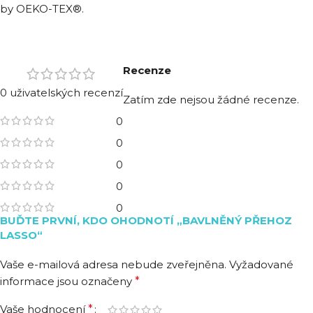
by OEKO-TEX®.
Recenze
0 uživatelských recenzí
Zatím zde nejsou žádné recenze.
0
0
0
0
0
BUĎTE PRVNÍ, KDO OHODNOTÍ „BAVLNĚNÝ PŘEHOZ
LASSO“
Vaše e-mailová adresa nebude zveřejněna.
Vyžadované
informace jsou označeny
*
Vaše hodnocení
*