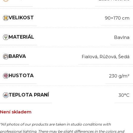
VELIKOST
90×170 cm
MATERIÁL
Bavlna
BARVA
Fialová
,
Růžová
,
Šedá
HUSTOTA
230 g/m²
TEPLOTA PRANÍ
30°C
Není skladem
*All photos of our products are taken in studio conditions with
professional lighting. There may be slight differences in the colors and