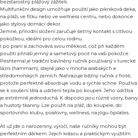
bezstarostný plážový zážitek.
Multifunkční design umožňuje použití jako pikniková deka,
na pláži, ve fitku nebo ve wellness centru, nebo dokonce
jako stylový domácí dekor.
Jemné, přírodní složení zaručuje šetrný kontakt s citlivou
pokožkou, ideální pro celou rodinu.
I po praní si zachovává svou měkkost, což při každém
použití přináší jemný a sametový pocit na vaší pokožce.
Peshtemal je tradiční bavlněný ručník používaný v turecké
lázni (hammam), stejně jako v mnoha arabských a
středomořských zemích. Nahrazuje běžný ručník z froté,
protože perfektně absorbuje vodu a rychle schne. Používá
se k osušení těla a udržení tepla po koupeli. Jeho údržba
je extrémně jednoduchá. K dispozici jsou různé vzory, barvy
a hustoty tkaniny. Lze použít na pláž, do koupele, do
sportovního klubu, posilovny, wellness, na jógu čipilates.
Ať už jde o narozeniny, výročí, naše ručníky mohou být
perfektním dárkem. Jejich krásou a praktickým využitím