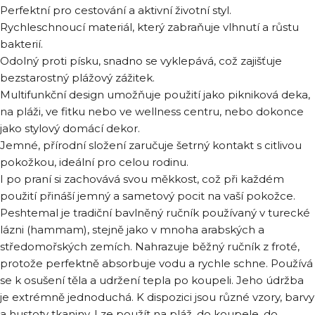
Perfektní pro cestování a aktivní životní styl.
Rychleschnoucí materiál, který zabraňuje vlhnutí a růstu
bakterií.
Odolný proti písku, snadno se vyklepává, což zajišťuje
bezstarostný plážový zážitek.
Multifunkční design umožňuje použití jako pikniková deka,
na pláži, ve fitku nebo ve wellness centru, nebo dokonce
jako stylový domácí dekor.
Jemné, přírodní složení zaručuje šetrný kontakt s citlivou
pokožkou, ideální pro celou rodinu.
I po praní si zachovává svou měkkost, což při každém
použití přináší jemný a sametový pocit na vaší pokožce.
Peshtemal je tradiční bavlněný ručník používaný v turecké
lázni (hammam), stejně jako v mnoha arabských a
středomořských zemích. Nahrazuje běžný ručník z froté,
protože perfektně absorbuje vodu a rychle schne. Používá
se k osušení těla a udržení tepla po koupeli. Jeho údržba
je extrémně jednoduchá. K dispozici jsou různé vzory, barvy
a hustoty tkaniny. Lze použít na pláž, do koupele, do