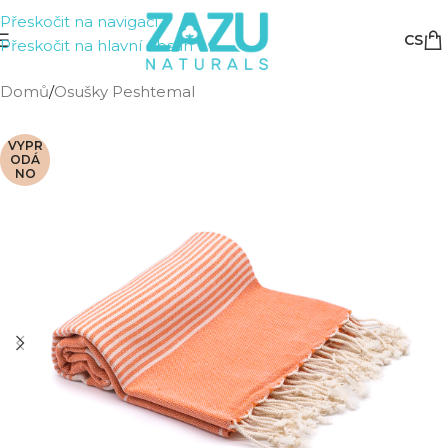
Přeskočit na navigaci
CS
Přeskočit na hlavní obsah
Domů
/
Osušky Peshtemal
VYPR
ODÁ
NO