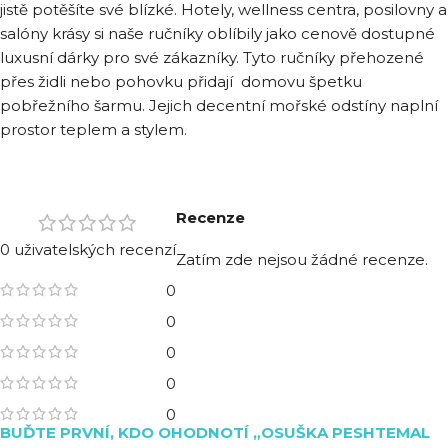
jistě potěšíte své blízké. Hotely, wellness centra, posilovny a
salóny krásy si naše ručníky oblíbily jako cenově dostupné
luxusní dárky pro své zákazníky. Tyto ručníky přehozené
přes židli nebo pohovku přidají domovu špetku
pobřežního šarmu. Jejich decentní mořské odstíny naplní
prostor teplem a stylem.
Recenze
0 uživatelských recenzí
Zatím zde nejsou žádné recenze.
0
0
0
0
0
BUĎTE PRVNÍ, KDO OHODNOTÍ „OSUŠKA PESHTEMAL