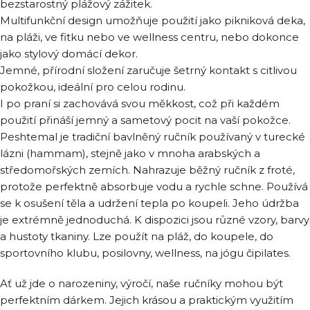
bezstarostný plážový zážitek.
Multifunkční design umožňuje použití jako pikniková deka,
na pláži, ve fitku nebo ve wellness centru, nebo dokonce
jako stylový domácí dekor.
Jemné, přírodní složení zaručuje šetrný kontakt s citlivou
pokožkou, ideální pro celou rodinu.
I po praní si zachovává svou měkkost, což při každém
použití přináší jemný a sametový pocit na vaší pokožce.
Peshtemal je tradiční bavlněný ručník používaný v turecké
lázni (hammam), stejně jako v mnoha arabských a
středomořských zemích. Nahrazuje běžný ručník z froté,
protože perfektně absorbuje vodu a rychle schne. Používá
se k osušení těla a udržení tepla po koupeli. Jeho údržba
je extrémně jednoduchá. K dispozici jsou různé vzory, barvy
a hustoty tkaniny. Lze použít na pláž, do koupele, do
sportovního klubu, posilovny, wellness, na jógu čipilates.
Ať už jde o narozeniny, výročí, naše ručníky mohou být
perfektním dárkem. Jejich krásou a praktickým využitím