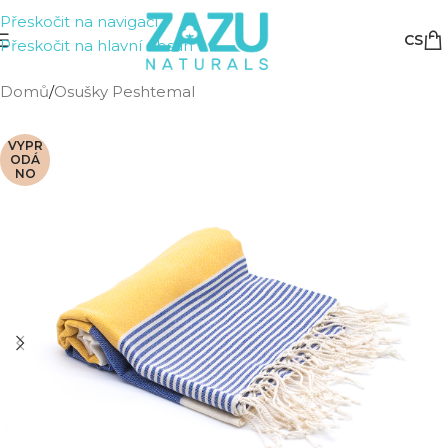
Přeskočit na navigaci
CS
Přeskočit na hlavní obsah
Domů
/
Osušky Peshtemal
VYPR
ODÁ
NO