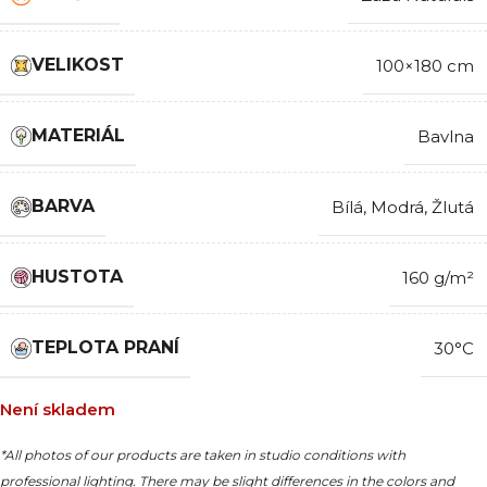
VELIKOST
100×180 cm
MATERIÁL
Bavlna
BARVA
Bílá
,
Modrá
,
Žlutá
HUSTOTA
160 g/m²
TEPLOTA PRANÍ
30°C
Není skladem
*All photos of our products are taken in studio conditions with
professional lighting. There may be slight differences in the colors and