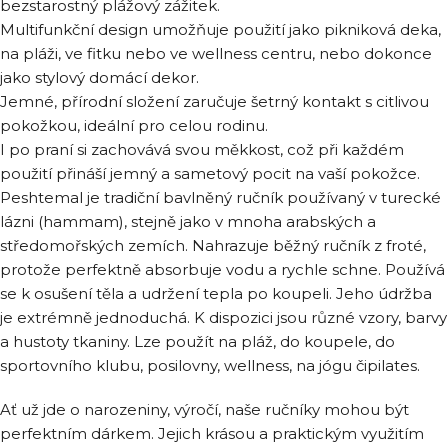
bezstarostný plážový zážitek.
Multifunkční design umožňuje použití jako pikniková deka,
na pláži, ve fitku nebo ve wellness centru, nebo dokonce
jako stylový domácí dekor.
Jemné, přírodní složení zaručuje šetrný kontakt s citlivou
pokožkou, ideální pro celou rodinu.
I po praní si zachovává svou měkkost, což při každém
použití přináší jemný a sametový pocit na vaší pokožce.
Peshtemal je tradiční bavlněný ručník používaný v turecké
lázni (hammam), stejně jako v mnoha arabských a
středomořských zemích. Nahrazuje běžný ručník z froté,
protože perfektně absorbuje vodu a rychle schne. Používá
se k osušení těla a udržení tepla po koupeli. Jeho údržba
je extrémně jednoduchá. K dispozici jsou různé vzory, barvy
a hustoty tkaniny. Lze použít na pláž, do koupele, do
sportovního klubu, posilovny, wellness, na jógu čipilates.
Ať už jde o narozeniny, výročí, naše ručníky mohou být
perfektním dárkem. Jejich krásou a praktickým využitím