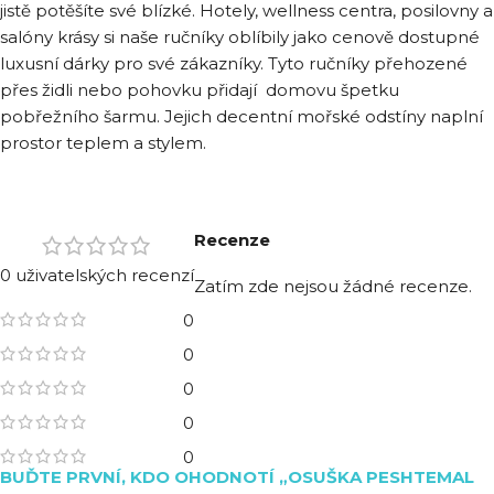
jistě potěšíte své blízké. Hotely, wellness centra, posilovny a
salóny krásy si naše ručníky oblíbily jako cenově dostupné
luxusní dárky pro své zákazníky. Tyto ručníky přehozené
přes židli nebo pohovku přidají domovu špetku
pobřežního šarmu. Jejich decentní mořské odstíny naplní
prostor teplem a stylem.
Recenze
0 uživatelských recenzí
Zatím zde nejsou žádné recenze.
0
0
0
0
0
BUĎTE PRVNÍ, KDO OHODNOTÍ „OSUŠKA PESHTEMAL