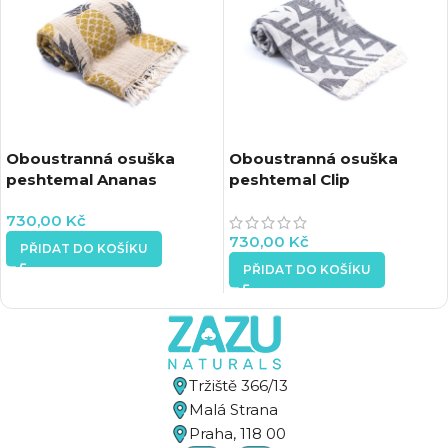
Oboustranná osuška
Oboustranná osuška
peshtemal Ananas
peshtemal Clip
730,00
Kč
730,00
Kč
PŘIDAT DO KOŠÍKU
PŘIDAT DO KOŠÍKU
Tržiště 366/13
Malá Strana
Praha, 118 00