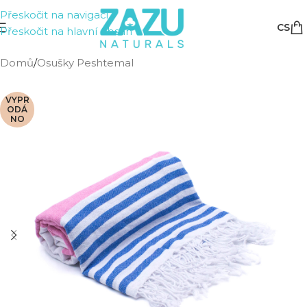
Přeskočit na navigaci
CS
Přeskočit na hlavní obsah
Domů
/
Osušky Peshtemal
VYPR
ODÁ
NO