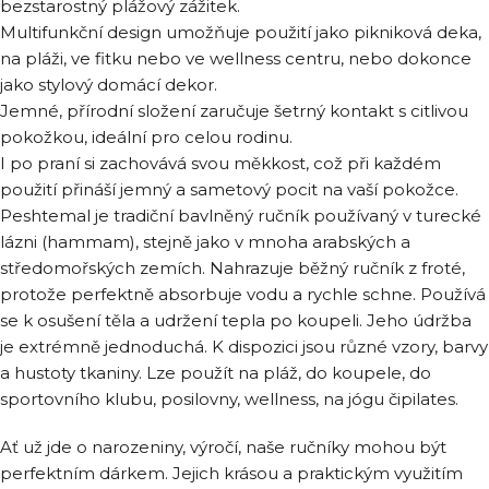
bezstarostný plážový zážitek.
Multifunkční design umožňuje použití jako pikniková deka,
na pláži, ve fitku nebo ve wellness centru, nebo dokonce
jako stylový domácí dekor.
Jemné, přírodní složení zaručuje šetrný kontakt s citlivou
pokožkou, ideální pro celou rodinu.
I po praní si zachovává svou měkkost, což při každém
použití přináší jemný a sametový pocit na vaší pokožce.
Peshtemal je tradiční bavlněný ručník používaný v turecké
lázni (hammam), stejně jako v mnoha arabských a
středomořských zemích. Nahrazuje běžný ručník z froté,
protože perfektně absorbuje vodu a rychle schne. Používá
se k osušení těla a udržení tepla po koupeli. Jeho údržba
je extrémně jednoduchá. K dispozici jsou různé vzory, barvy
a hustoty tkaniny. Lze použít na pláž, do koupele, do
sportovního klubu, posilovny, wellness, na jógu čipilates.
Ať už jde o narozeniny, výročí, naše ručníky mohou být
perfektním dárkem. Jejich krásou a praktickým využitím