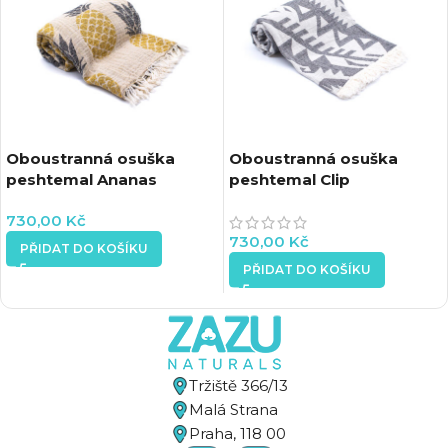
Oboustranná osuška
Oboustranná osuška
peshtemal Ananas
peshtemal Clip
730,00
Kč
730,00
Kč
PŘIDAT DO KOŠÍKU
PŘIDAT DO KOŠÍKU
Tržiště 366/13
Malá Strana
Praha, 118 00