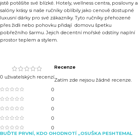
jistě potěšíte své blízké. Hotely, wellness centra, posilovny a
salóny krásy si naše ručníky oblíbily jako cenově dostupné
luxusní dárky pro své zákazníky. Tyto ručníky přehozené
přes židli nebo pohovku přidají domovu špetku
pobřežního šarmu. Jejich decentní mořské odstíny naplní
prostor teplem a stylem.
Recenze
0 uživatelských recenzí
Zatím zde nejsou žádné recenze.
0
0
0
0
0
BUĎTE PRVNÍ, KDO OHODNOTÍ „OSUŠKA PESHTEMAL